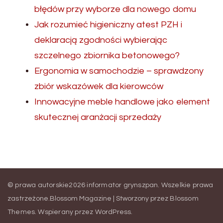
błędów przy wyborze dla nowego domu
Jak rozumieć higieniczny atest PZH i
deklaracją zgodności wybierając
szczelnego zbiornika betonowego?
Ergonomia w samochodzie – sprawdzony
zbiór wskazówek dla kierowców
Innowacyjne meble handlowe jako element
skutecznej aranżacji sprzedaży
© prawa autorskie2026
informator grynszpan
. Wszelkie prawa
zastrzeżone.
Blossom Magazine | Stworzony przez
Blossom
Themes
.
Wspierany przez
WordPress
.