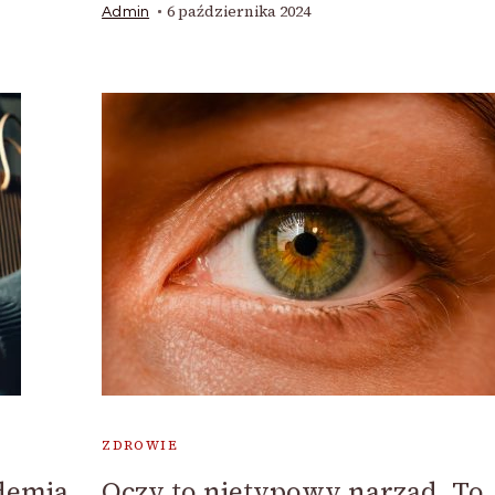
6 października 2024
Admin
ZDROWIE
idemia
Oczy to nietypowy narząd. To