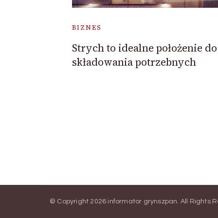
BIZNES
Strych to idealne położenie do
składowania potrzebnych
© Copyright 2026
informator grynszpan
. All Rights