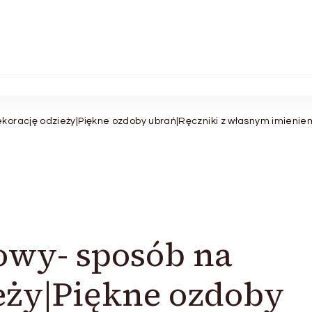
korację odzieży|Piękne ozdoby ubrań|Ręczniki z własnym imienie
owy- sposób na
eży|Piękne ozdoby