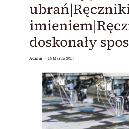
ubrań|Ręcznik
imieniem|Ręcz
doskonały spos
Admin
16 Marca 2017