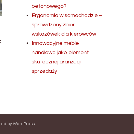
betonowego?
Ergonomia w samochodzie –
sprawdzony zbiór
wskazówek dla kierowców
ę
Innowacyjne meble
handlowe jako element
skutecznej aranżacji
sprzedaży
red by
WordPress
.