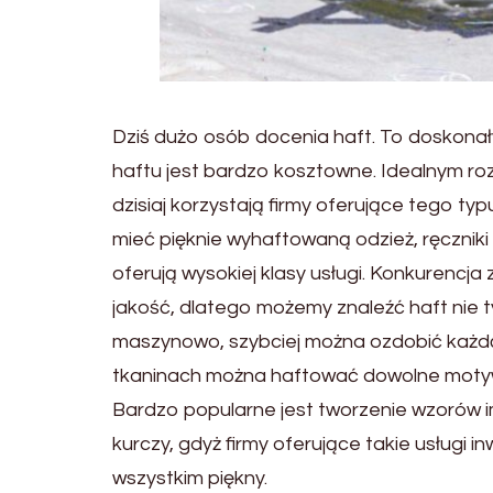
Dziś dużo osób docenia haft. To doskonał
haftu jest bardzo kosztowne. Idealnym ro
dzisiaj korzystają firmy oferujące tego t
mieć pięknie wyhaftowaną odzież, ręcznik
oferują wysokiej klasy usługi. Konkurencj
jakość, dlatego możemy znaleźć haft nie tyl
maszynowo, szybciej można ozdobić każdą 
tkaninach można haftować dowolne motywy,
Bardzo popularne jest tworzenie wzorów imi
kurczy, gdyż firmy oferujące takie usługi i
wszystkim piękny.