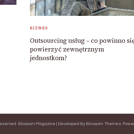
BIZNES
Outsourcing usług – co powinno si
powierzyć zewnętrznym
jednostkom?
 Reserved.
Blossom Magazine | Developed By
Blossom Themes
.
Powe