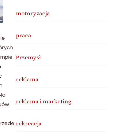
motoryzacja
praca
ie
órych
Przemysł
empie
m
c
reklama
n
 Na
reklama i marketing
ków.
rekreacja
przede