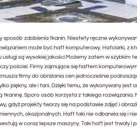
y sposób zdobienia tkanin. Niestety ręczne wykonywan
związaniem może być haft komputerowy. Hafciarki, z kt
ypu usługi są wysokiej jakości.Możemy zatem w szybkim t
i czy pościel. Firmy zajmujące się haftem komputerowy
a zmusza firmy do obniżania cen jednocześnie podnoszą
ko piękny, ale i tani. Dzięki temu, że wykonywany jest o
tkaninę. Sporo osób korzysta z takiego rozwiązania.
 gdyż projekty tworzy się na podstawie zdjęć i obraz
ennych, okazjonalnych. Haft taki nie odbarwia się i nie
nwestują w coraz lepsze maszyny. Taki haft jest trwały i 