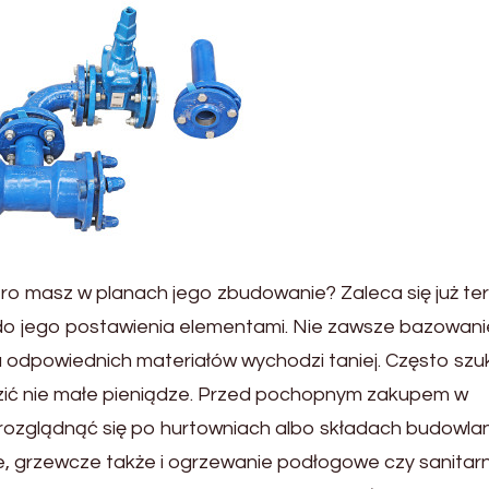
ero masz w planach jego zbudowanie? Zaleca się już te
do jego postawienia elementami. Nie zawsze bazowani
u odpowiednich materiałów wychodzi taniej. Często szu
zić nie małe pieniądze. Przed pochopnym zakupem w
rozglądnąć się po hurtowniach albo składach budowla
ne, grzewcze także i ogrzewanie podłogowe czy sanitar