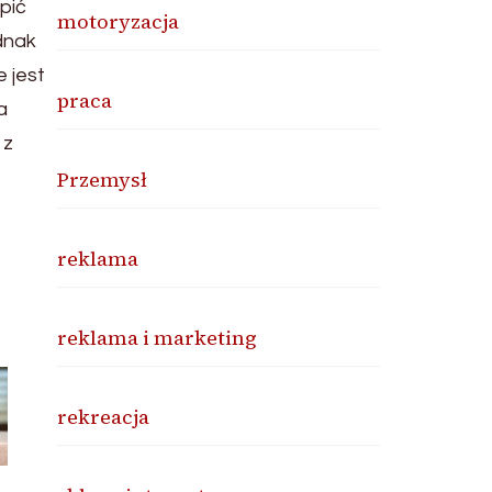
pić
motoryzacja
ednak
e jest
praca
a
 z
Przemysł
reklama
reklama i marketing
rekreacja