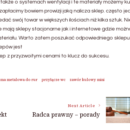
akże o systemach wentylacji i te materiały możemy ku
zapłacimy bowiem prowizji jaką nalicza sklep. często j
dać swój towar w większych ilościach niż kilka sztuk. Ni
 mają sklepy stacjonarne jak i internetowe gdzie możn
teriału. Warto zatem poszukać odpowiedniego sklepu
epów jest
p z przyzwoitymi cenami to klucz do sukcesu.
jma metalowa do rur
przyłącze wc
zawór kulowy mini
Next Article
ekt
Radca prawny – porady