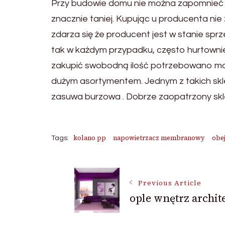
Przy budowie domu nie można zapomnieć t
znacznie taniej. Kupując u producenta nie 
zdarza się że producent jest w stanie sprze
tak w każdym przypadku, często hurtownie
zakupić swobodną ilość potrzebowano ma
dużym asortymentem. Jednym z takich skl
zasuwa burzowa . Dobrze zaopatrzony skle
kolano pp
napowietrzacz membranowy
obe
Tags:
Post
Previous Article
ople wnętrz archit
Navigation