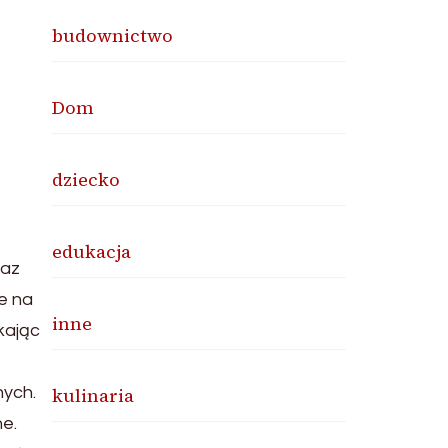
budownictwo
Dom
dziecko
edukacja
raz
e na
inne
kając
nych.
kulinaria
ne.