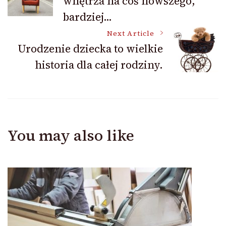
wnętrza na coś nowszego,
Navigation
bardziej…
Next Article
Urodzenie dziecka to wielkie
historia dla całej rodziny.
You may also like